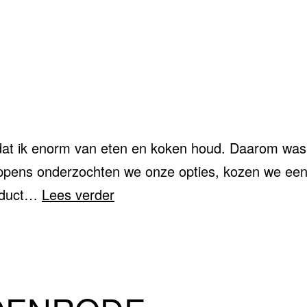
at ik enorm van eten en koken houd. Daarom was d
Pippens onderzochten we onze opties, kozen we ee
EETBAAR
roduct…
Lees verder
ZEEP