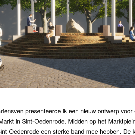
iensven presenteerde ik een nieuw ontwerp voor d
de Markt in Sint-Oedenrode. Midden op het Marktple
 Sint-Oedenrode een sterke band mee hebben. De