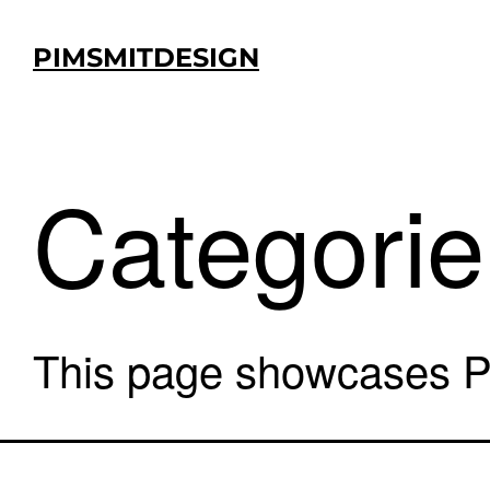
Ga
naar
PIMSMITDESIGN
de
inhoud
Categori
This page showcases P