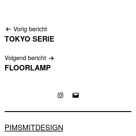
Bericht
Vorig bericht
TOKYO SERIE
navigatie
Volgend bericht
FLOORLAMP
Instagram
E-
mail
PIMSMITDESIGN